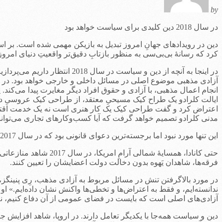
by
در سال 2018 دین کلیدی برای سیاست‌ خواهد بود
دین در رویدادهای جهانِ امروز تبدیل به بازیکن مهمی شده است. بر اسا
کرد که رسانۀ بی‌بی‌سی به منظور بازتابِ دقیق‌تر واقعیتِ دنیای امروز
در اینجا به آنچه از دین و سیاست در سال 2018 انتظار داریم می‌پردازیم.
آزادی مذهبی موضوع اصلی در مسائل داخلی و خارجی خواهد بود. در غرب
انجام اعمال مذهبی، با آزادی و حقوق افراد دیگر مغایرت پیدا می‌ک
ایالت کلرادو یک طراح کیک مسیحیِ معتقد، از طراحی کیک عروسیِ دو 
اعتراض کرد و گفت طراحی کیک یک کار هنری است نه یک خدمت اقتصادی
مدنی کلرادو تصمیم خواهد گرفت که آیا کسب‌وکارهای تجاری می‌توانند
این تنها مورد نبود اما برجسته‌ترین دعوای قانونی بود که در سال 2017 درگرفت، مشاجرات مربوط به مسائل پیشگیری از بارداری و سقط جنین نیز ادامه دارد.
حتی کانادا، همسایۀ ش
فرقه‌ها، شاهدان یَهوه بدون دخالت دولت اعضایشان را تعیین کنند.
در مورد بالاگرفتن تنش در مسائل مربوط به آزادی مذهب، رِی پنینگ
ندانسته‌ایم، و فقط به اعتراض‌ها و تخطی‌ها واکنش نشان داده‌ایم.» او
آزادی‌های اصلی است که بایست در فضای عمومی از آن دفاع کنیم، نه 
دین و سیاست همه‌جا با یکدیگر تعامل دارند. در اروپا، شاهد افزایش