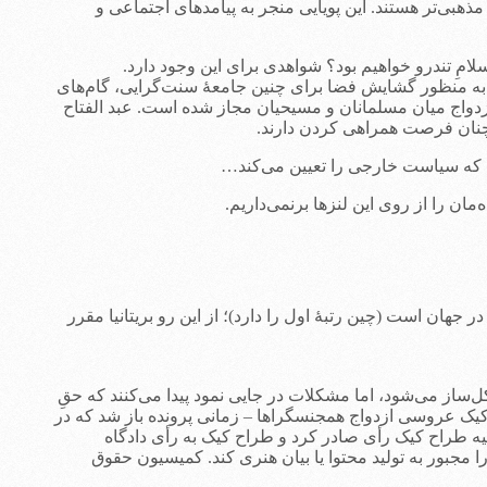
ان زادوولدشان بیشتر است و مذهبی‌تر هستند. این پویایی منجر به پیامدهای اجتماعی و
ِ تندرو خواهیم بود؟ شواهدی برای این وجود دارد.
به منظور گشایش فضا برای چنین جامعۀ سنت‌گرایی، گام‌های
دواج‌ میان مسلمانان و مسیحیان مجاز شده است. عبد الفتاح
چنان فرصت همراهی کردن دارند.
ت که سیاست خارجی را تعیین می‌کند…
جهان است (چین رتبۀ اول را دارد)؛ از این رو بریتانیا مقرر
ساز می‌شود، اما مشکلات در جایی نمود پیدا می‌کنند که حقِ
 کیک عروسی ازدواج همجنسگراها – زمانی پرونده باز شد که در
یه طراح کیک رأی صادر کرد و طراح کیک به رأی دادگاه
جبور به تولید محتوا یا بیان هنری کند. کمیسیون حقوق