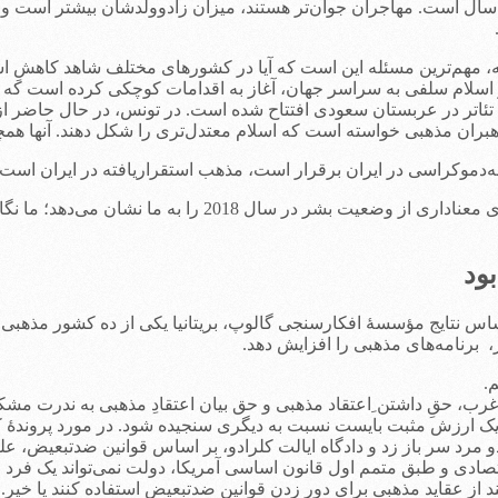
رای آیندۀ جامعه هستند. برای مثال در آلمان متوسط سنِ بومی‌ها 47 سال است. مهاجران جوان‌تر هستند، میز
هم‌ترین مسئله این است که آیا در کشورهای مختلف شاهد کاهشِ اسلام
 اسلام سلفی به سراسر جهان، آغاز به اقدامات کوچکی کرده است که 
تئاتر در عربستان سعودی افتتاح شده است. در تونس، در حال حاضر از
بران مذهبی خواسته است که اسلام معتدل‌تری را شکل دهند. آنها هم
‌دموکراسی در ایران برقرار است، مذهب استقراریافته در ایران اس
نشان می‌دهد؛ ما نگاه‌مان را از روی این لنزها برنمی‌داریم.
س نتایج مؤسسۀ افکارسنجی گالوپ، بریتانیا یکی از ده کشور مذهبی‌ در 
، برنامه‌های مذهبی را افزایش دهد.
، حقِ داشتن ِاعتقاد مذهبی و حق بیان اعتقادِ مذهبی به ندرت مشکل‌
ند. یک ارزش مثبت بایست نسبت به دیگری سنجیده شود. در مورد پروندۀ
مرد سر باز زد و دادگاه ایالت کلرادو، بر اساس قوانین ضدتبعیض، عل
 و طبق متمم اول قانون اساسی آمریکا، دولت نمی‌تواند یک فرد را م
 از عقاید مذهبی برای دور زدن قوانین ضدتبعیض استفاده کنند یا خیر.