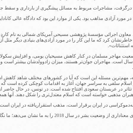
مالی آرامِ امریکا، در سال 2017 شاهد منازعاتی در مورد آزادی مذاهب بود. یکی از موارد این بود
ز، معاون اجرائی مؤسسۀ پژوهشی مسیحی آمریکای شمالی به نام کاردِس
 خاطرنشان کرد که ما این کار را در مورد آزادی‌های بنیادی دیگر مثل آز
استثنائات».
 جمعیت مهاجر مسلمان در کنار کاهش مسیحیان بومی، و افزایش سکولاره
رای آیندۀ جامعه هستند. برای مثال در آلمان متوسط سنِ بومی‌ها 47 سال است. مهاجران جوان‌تر هستند، میز
هم‌ترین مسئله این است که آیا در کشورهای مختلف شاهد کاهشِ اسلام
 اسلام سلفی به سراسر جهان، آغاز به اقدامات کوچکی کرده است که 
تئاتر در عربستان سعودی افتتاح شده است. در تونس، در حال حاضر از
بران مذهبی خواسته است که اسلام معتدل‌تری را شکل دهند. آنها هم
‌دموکراسی در ایران برقرار است، مذهب استقراریافته در ایران اس
نشان می‌دهد؛ ما نگاه‌مان را از روی این لنزها برنمی‌داریم.