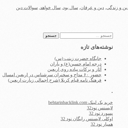
ین و زندگی
,
دین و عرفان
,
سال بود
,
سال خواهد
,
سوالات دین
جستجو
برای:
نوشته‌های تازه
جایگاه حضرت زینب (س)
درجه امام حسین(ع) و یاران
آثار و برکات پیاده روی اربعین
حضور ۶۰ مداح و سخنران سرشناس در اربعین امسال
فرهنگ نامه قیام کربلا (شرح اجمالی زیارت اربعین)
.
خرید بک لینک behtarinbacklink.com
لایسنس نود32
پسورد نود 32
اوکلی لایسنس رایگان نود 32
همیار نود 32