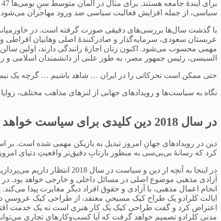
ب
سیاسی، از جمله افزایش فعالیت سیاسی ضد ورود مهاجران می‌شود.
با گذشت سال‌ها بررسی‌های دقیقی صورت گرفته است. در خاورمیانه، م
عربستان سعودی، سرمایه‌گذار و صادرکنندۀ اصلی وهابیان افراطی و
مهمی محسوب می‌شود. اکنون زنان اجازۀ رانندگی دارند، اولین سالن 
السیسی، رئیس جمهور مصر، به طور علنی از دانشمندان اسلامی و ره
حتی ممکن است تحرکاتی را در ایران … شاهد باشیم … گرچه یک نیمه
نگاه به سیاست‌ها و رویدادهای جهانی از لنزهای مذاهب مختلف، زوایای معناداری از وضعیت بشر در سال 2018 را به ما 
در سال 2018 دین کلیدی برای سیاست‌ خواهد بود
دین در رویدادهای جهانِ امروز تبدیل به بازیکن مهمی شده است. بر اسا
کرد که رسانۀ بی‌بی‌سی به منظور بازتابِ دقیق‌تر واقعیتِ دنیای امروز
در اینجا به آنچه از دین و سیاست در سال 2018 انتظار داریم می‌پردازیم.
آزادی مذهبی موضوع اصلی در مسائل داخلی و خارجی خواهد بود. در غرب
انجام اعمال مذهبی، با آزادی و حقوق افراد دیگر مغایرت پیدا می‌ک
ایالت کلرادو یک طراح کیک مسیحیِ معتقد، از طراحی کیک عروسیِ دو 
اعتراض کرد و گفت طراحی کیک یک کار هنری است نه یک خدمت اقتصادی
مدنی کلرادو تصمیم خواهد گرفت که آیا کسب‌وکارهای تجاری می‌توانند