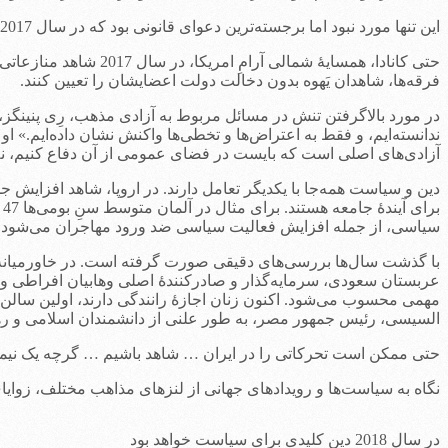
این تنها مورد نبود اما برجسته‌ترین دعوای قانونی بود که در سال 2017 درگرفت، مشاجرات مربوط به مسائل پیشگیری از بارداری و سقط جنین نیز ادامه دارد.
حتی کانادا، همسایۀ ش
فرقه‌ها، شاهدان یَهوه بدون دخالت دولت اعضایشان را تعیین کنند.
در مورد بالاگرفتن تنش در مسائل مربوط به آزادی مذهب، رِی پنینگ
ندانسته‌ایم، و فقط به اعتراض‌ها و تخطی‌ها واکنش نشان داده‌ایم.» او
آزادی‌های اصلی است که بایست در فضای عمومی از آن دفاع کنیم، نه 
دین و سیاست همه‌جا با یکدیگر تعامل دارند. در اروپا، شاهد افزایش
ب
سیاسی، از جمله افزایش فعالیت سیاسی ضد ورود مهاجران می‌شود.
با گذشت سال‌ها بررسی‌های دقیقی صورت گرفته است. در خاورمیانه، م
عربستان سعودی، سرمایه‌گذار و صادرکنندۀ اصلی وهابیان افراطی و
مهمی محسوب می‌شود. اکنون زنان اجازۀ رانندگی دارند، اولین سالن 
السیسی، رئیس جمهور مصر، به طور علنی از دانشمندان اسلامی و ره
حتی ممکن است تحرکاتی را در ایران … شاهد باشیم … گرچه یک نیمه
نگاه به سیاست‌ها و رویدادهای جهانی از لنزهای مذاهب مختلف، زوایای معناداری از وضعیت بشر در سال 2018 را به ما 
در سال 2018 دین کلیدی برای سیاست‌ خواهد بود