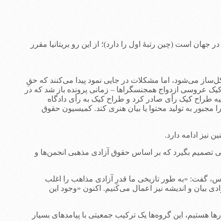
جهان است (چین رتبۀ اول را دارد)؛ از این رو بریتانیا مقرر
ساز می‌شود، اما مشکلات در جایی نمود پیدا می‌کنند که حقِ
 کیک عروسی ازدواج همجنسگراها – زمانی پرونده باز شد که در
یه طراح کیک رأی صادر کرد و طراح کیک به رأی دادگاه
جبور به تولید محتوا یا بیان هنری کند. کمیسیون حقوق
 که دادگاه عالی کانادایی تصمیم بگیرد که بر اساس حقوق آزادی مذهبی انجمن‌ها و
، گفت: «به طور تاریخی ما قدرِ آزادی مذاهب را اغلب
ادی بیان و اندیشه نیز اعمال می‌کنیم. اکنون «وجود این
ا هستیم، این گروه‌ها یک ترکیب جمعیتی با پیامدهای بسیار