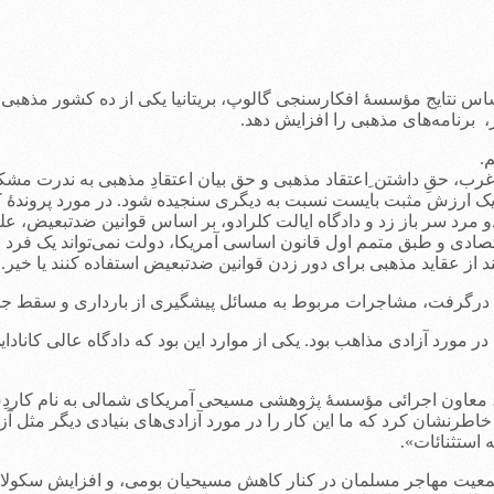
س نتایج مؤسسۀ افکارسنجی گالوپ، بریتانیا یکی از ده کشور مذهبی‌ در 
، برنامه‌های مذهبی را افزایش دهد.
، حقِ داشتن ِاعتقاد مذهبی و حق بیان اعتقادِ مذهبی به ندرت مشکل‌
ند. یک ارزش مثبت بایست نسبت به دیگری سنجیده شود. در مورد پروندۀ
مرد سر باز زد و دادگاه ایالت کلرادو، بر اساس قوانین ضدتبعیض، عل
 و طبق متمم اول قانون اساسی آمریکا، دولت نمی‌تواند یک فرد را م
 از عقاید مذهبی برای دور زدن قوانین ضدتبعیض استفاده کنند یا خیر.
مالی آرامِ امریکا، در سال 2017 شاهد منازعاتی در مورد آزادی مذاهب بود. یکی از موارد این بود
ز، معاون اجرائی مؤسسۀ پژوهشی مسیحی آمریکای شمالی به نام کاردِس
 خاطرنشان کرد که ما این کار را در مورد آزادی‌های بنیادی دیگر مثل آز
استثنائات».
 جمعیت مهاجر مسلمان در کنار کاهش مسیحیان بومی، و افزایش سکولاره