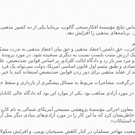
س نتایج مؤسسۀ افکارسنجی گالوپ، بریتانیا یکی از ده کشور مذهبی‌ در 
، برنامه‌های مذهبی را افزایش دهد.
، حقِ داشتن ِاعتقاد مذهبی و حق بیان اعتقادِ مذهبی به ندرت مشکل‌
ند. یک ارزش مثبت بایست نسبت به دیگری سنجیده شود. در مورد پروندۀ
مرد سر باز زد و دادگاه ایالت کلرادو، بر اساس قوانین ضدتبعیض، عل
 و طبق متمم اول قانون اساسی آمریکا، دولت نمی‌تواند یک فرد را م
 از عقاید مذهبی برای دور زدن قوانین ضدتبعیض استفاده کنند یا خیر.
مالی آرامِ امریکا، در سال 2017 شاهد منازعاتی در مورد آزادی مذاهب بود. یکی از موارد این بود
ز، معاون اجرائی مؤسسۀ پژوهشی مسیحی آمریکای شمالی به نام کاردِس
 خاطرنشان کرد که ما این کار را در مورد آزادی‌های بنیادی دیگر مثل آز
استثنائات».
 جمعیت مهاجر مسلمان در کنار کاهش مسیحیان بومی، و افزایش سکولاره