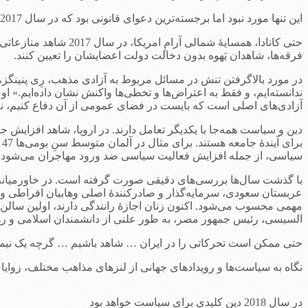
این تنها مورد نبود اما برجسته‌ترین دعوای قانونی بود که در سال 2017 درگرفت، مشاجرات مربوط به مسائل پیشگیری از بارداری و سقط جنین نیز ادامه دارد.
حتی کانادا، همسایۀ ش
فرقه‌ها، شاهدان یَهوه بدون دخالت دولت اعضایشان را تعیین کنند.
در مورد بالاگرفتن تنش در مسائل مربوط به آزادی مذهب، رِی پنینگ
ندانسته‌ایم، و فقط به اعتراض‌ها و تخطی‌ها واکنش نشان داده‌ایم.» او
آزادی‌های اصلی است که بایست در فضای عمومی از آن دفاع کنیم، نه 
دین و سیاست همه‌جا با یکدیگر تعامل دارند. در اروپا، شاهد افزایش
ب
سیاسی، از جمله افزایش فعالیت سیاسی ضد ورود مهاجران می‌شود.
با گذشت سال‌ها بررسی‌های دقیقی صورت گرفته است. در خاورمیانه، م
عربستان سعودی، سرمایه‌گذار و صادرکنندۀ اصلی وهابیان افراطی و
مهمی محسوب می‌شود. اکنون زنان اجازۀ رانندگی دارند، اولین سالن 
السیسی، رئیس جمهور مصر، به طور علنی از دانشمندان اسلامی و ره
حتی ممکن است تحرکاتی را در ایران … شاهد باشیم … گرچه یک نیمه
نگاه به سیاست‌ها و رویدادهای جهانی از لنزهای مذاهب مختلف، زوایای معناداری از وضعیت بشر در سال 2018 را به ما 
در سال 2018 دین کلیدی برای سیاست‌ خواهد بود