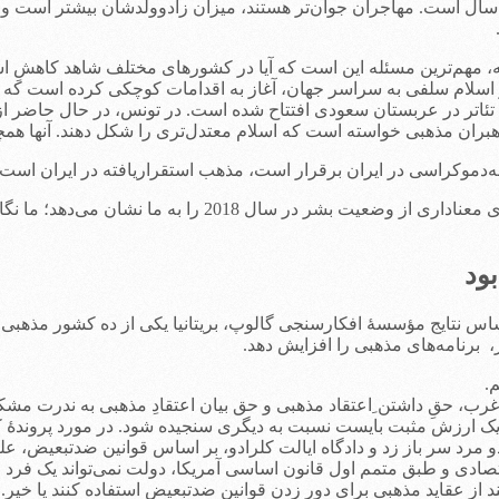
رای آیندۀ جامعه هستند. برای مثال در آلمان متوسط سنِ بومی‌ها 47 سال است. مهاجران جوان‌تر هستند، میز
هم‌ترین مسئله این است که آیا در کشورهای مختلف شاهد کاهشِ اسلام
 اسلام سلفی به سراسر جهان، آغاز به اقدامات کوچکی کرده است که 
تئاتر در عربستان سعودی افتتاح شده است. در تونس، در حال حاضر از
بران مذهبی خواسته است که اسلام معتدل‌تری را شکل دهند. آنها هم
‌دموکراسی در ایران برقرار است، مذهب استقراریافته در ایران اس
نشان می‌دهد؛ ما نگاه‌مان را از روی این لنزها برنمی‌داریم.
س نتایج مؤسسۀ افکارسنجی گالوپ، بریتانیا یکی از ده کشور مذهبی‌ در 
، برنامه‌های مذهبی را افزایش دهد.
، حقِ داشتن ِاعتقاد مذهبی و حق بیان اعتقادِ مذهبی به ندرت مشکل‌
ند. یک ارزش مثبت بایست نسبت به دیگری سنجیده شود. در مورد پروندۀ
مرد سر باز زد و دادگاه ایالت کلرادو، بر اساس قوانین ضدتبعیض، عل
 و طبق متمم اول قانون اساسی آمریکا، دولت نمی‌تواند یک فرد را م
 از عقاید مذهبی برای دور زدن قوانین ضدتبعیض استفاده کنند یا خیر.