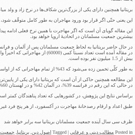
بریتانیا همچنین دارای یکی از بزرگ‌ترین شکاف‌ها در نرخ زاد و ولد میان مسلمانان و غیرمسلما
این یعنی حتّی اگر قرار بود ورود مهاجران به طور کامل متوقّف شود، باز هم جمعیت مسلمانان بیش از 3% در ب
بیشترین جمعیت مسلمانان در اتحادیۀ اروپا خواهد بود.
در حال حاضر بریتانیا به لحاظ جمعیت مسلمانان پس از آلمان و فرانسه
در مقاله آمده است تعداد نسبتاً 
بیش از 1.5 میلیون نفر بوده است.
به طور کلّی تخمین زده می‌شود که 43% از تمام مهاجرانی که از اواسط سال 2010 تا اواسط 2016 وارد بریتانیا شده‌اند مسلمان بوده‌اند.
این مطالعه همچنین حاکی از آن است که بریتانیا دارای یکی از پایین
در حالی که این رقم در فرانسه 39%، در آلمان 42% و در لهستان 60% است.
براساس نتایج این پژوهش، در کشورهایی که تعداد پناهندگان کمتر است،
طبق اعداد و ارقام رصدخانۀ مهاجرت در آکسفورد، از هر پنج فرد غیر
ظرف سی سال آینده جمعیت مسلمانان بریتانیا سه برابر خواهد شد
in
Posted
مطالب دینی و عرفانی
|
Tagged
اصول دین
,
بریتانیا
,
جمعیت