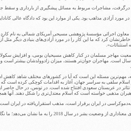
مالی آرامِ امریکا، در سال 2017 شاهد منازعاتی در مورد آزادی مذاهب بود. یکی از موارد این بود
ز، معاون اجرائی مؤسسۀ پژوهشی مسیحی آمریکای شمالی به نام کاردِس
 خاطرنشان کرد که ما این کار را در مورد آزادی‌های بنیادی دیگر مثل آز
استثنائات».
 جمعیت مهاجر مسلمان در کنار کاهش مسیحیان بومی، و افزایش سکولاره
رای آیندۀ جامعه هستند. برای مثال در آلمان متوسط سنِ بومی‌ها 47 سال است. مهاجران جوان‌تر هستند، میز
هم‌ترین مسئله این است که آیا در کشورهای مختلف شاهد کاهشِ اسلام
 اسلام سلفی به سراسر جهان، آغاز به اقدامات کوچکی کرده است که 
تئاتر در عربستان سعودی افتتاح شده است. در تونس، در حال حاضر از
بران مذهبی خواسته است که اسلام معتدل‌تری را شکل دهند. آنها هم
‌دموکراسی در ایران برقرار است، مذهب استقراریافته در ایران اس
نشان می‌دهد؛ ما نگاه‌مان را از روی این لنزها برنمی‌داریم.