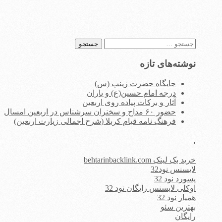
جستجو
برای:
نوشته‌های تازه
جایگاه حضرت زینب (س)
درجه امام حسین(ع) و یاران
آثار و برکات پیاده روی اربعین
حضور ۶۰ مداح و سخنران سرشناس در اربعین امسال
فرهنگ نامه قیام کربلا (شرح اجمالی زیارت اربعین)
.
خرید بک لینک behtarinbacklink.com
لایسنس نود32
پسورد نود 32
اوکلی لایسنس رایگان نود 32
همیار نود 32
بهترین سئو
رایگان