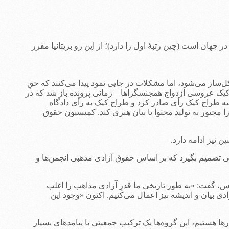
جهان است (چین رتبۀ اول را دارد)؛ از این رو بریتانیا مقرر
ساز می‌شود، اما مشکلات در جایی نمود پیدا می‌کنند که حقِ
 کیک عروسی ازدواج همجنسگراها – زمانی پرونده باز شد که در
یه طراح کیک رأی صادر کرد و طراح کیک به رأی دادگاه
جبور به تولید محتوا یا بیان هنری کند. کمیسیون حقوق
 که دادگاه عالی کانادایی تصمیم بگیرد که بر اساس حقوق آزادی مذهبی انجمن‌ها و
، گفت: «به طور تاریخی ما قدرِ آزادی مذاهب را اغلب
ادی بیان و اندیشه نیز اعمال می‌کنیم. اکنون «وجود این
ا هستیم، این گروه‌ها یک ترکیب جمعیتی با پیامدهای بسیار