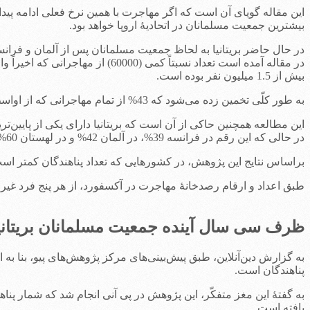
بیشترین جمعیت مسلمانان در اتحادیۀ اروپا خواهد بود.
در حال حاضر بریتانیا به لحاظ جمعیت مسلمانان پس از آلمان و فرانسه
در مقاله آمده است تعداد نسبتاً 
بیش از 1.5 میلیون نفر بوده است.
به طور کلّی تخمین زده می‌شود که 43% از تمام مهاجرانی که از اواسط سال 2010 تا اواسط 2016 وارد بریتانیا شده‌اند مسلمان بوده‌اند.
این مطالعه همچنین حاکی از آن است که بریتانیا دارای یکی از پایین
در حالی که این رقم در فرانسه 39%، در آلمان 42% و در لهستان 60% است.
براساس نتایج این پژوهش، در کشورهایی که تعداد پناهندگان کمتر است،
طبق اعداد و ارقام رصدخانۀ مهاجرت در آکسفورد، از هر پنج فرد غیر
ظرف سی سال آینده جمعیت مسلمانان بریتانیا
به گزارش دین‌آنلاین، طبق پیش‌بینی‌های مرکز پژوهش‌های پیو، بنا به 
پناهندگان است.
به گفتۀ این مغز متفکّر، این پژوهش در پی آنی انجام شد که شمار پن
یافته است.