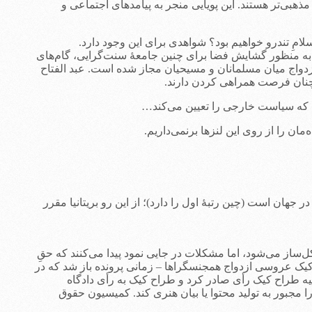
ان زادوولدشان بیشتر است و مذهبی‌تر هستند. این پویایی منجر به پیامدهای اجتماعی و
ِ تندرو خواهیم بود؟ شواهدی برای این وجود دارد.
به منظور گشایش فضا برای چنین جامعۀ سنت‌گرایی، گام‌های
دواج‌ میان مسلمانان و مسیحیان مجاز شده است. عبد الفتاح
چنان فرصت همراهی کردن دارند.
ت که سیاست خارجی را تعیین می‌کند…
جهان است (چین رتبۀ اول را دارد)؛ از این رو بریتانیا مقرر
ساز می‌شود، اما مشکلات در جایی نمود پیدا می‌کنند که حقِ
 کیک عروسی ازدواج همجنسگراها – زمانی پرونده باز شد که در
یه طراح کیک رأی صادر کرد و طراح کیک به رأی دادگاه
جبور به تولید محتوا یا بیان هنری کند. کمیسیون حقوق