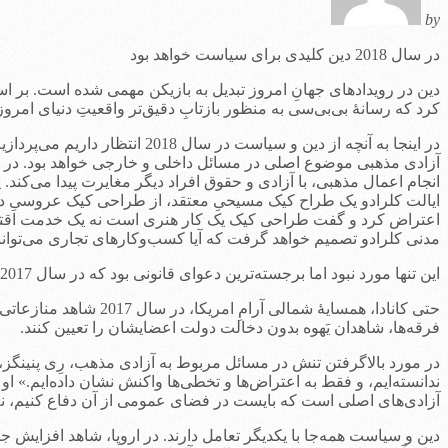
by
در سال 2018 دین کلیدی برای سیاست‌ خواهد بود
دین در رویدادهای جهانِ امروز تبدیل به بازیکن مهمی شده است. بر اسا
کرد که رسانۀ بی‌بی‌سی به منظور بازتابِ دقیق‌تر واقعیتِ دنیای امروز
در اینجا به آنچه از دین و سیاست در سال 2018 انتظار داریم می‌پردازیم.
آزادی مذهبی موضوع اصلی در مسائل داخلی و خارجی خواهد بود. در غرب
انجام اعمال مذهبی، با آزادی و حقوق افراد دیگر مغایرت پیدا می‌ک
ایالت کلرادو یک طراح کیک مسیحیِ معتقد، از طراحی کیک عروسیِ دو 
اعتراض کرد و گفت طراحی کیک یک کار هنری است نه یک خدمت اقتصادی
مدنی کلرادو تصمیم خواهد گرفت که آیا کسب‌وکارهای تجاری می‌توانند
این تنها مورد نبود اما برجسته‌ترین دعوای قانونی بود که در سال 2017 درگرفت، مشاجرات مربوط به مسائل پیشگیری از بارداری و سقط جنین نیز ادامه دارد.
حتی کانادا، همسایۀ ش
فرقه‌ها، شاهدان یَهوه بدون دخالت دولت اعضایشان را تعیین کنند.
در مورد بالاگرفتن تنش در مسائل مربوط به آزادی مذهب، رِی پنینگ
ندانسته‌ایم، و فقط به اعتراض‌ها و تخطی‌ها واکنش نشان داده‌ایم.» او
آزادی‌های اصلی است که بایست در فضای عمومی از آن دفاع کنیم، نه 
دین و سیاست همه‌جا با یکدیگر تعامل دارند. در اروپا، شاهد افزایش