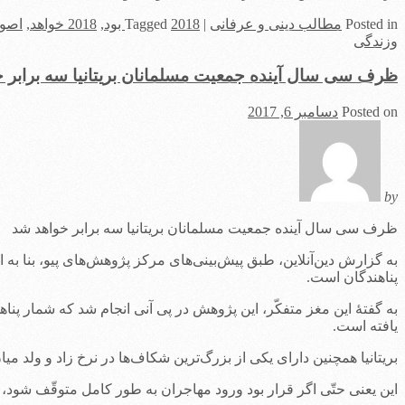
in
Posted
مطالب دینی و عرفانی
|
2018 بود
Tagged
,
2018 خواهد
,
اصول
وزندگی
ظرف سی سال آینده جمعیت مسلمانان بریتانیا سه برابر 
Posted on
دسامبر 6, 2017
by
ظرف سی سال آینده جمعیت مسلمانان بریتانیا سه برابر خواهد شد
به گزارش دین‌آنلاین، طبق پیش‌بینی‌های مرکز پژوهش‌های پیو، بنا به 
پناهندگان است.
به گفتۀ این مغز متفکّر، این پژوهش در پی آنی انجام شد که شمار پن
یافته است.
بریتانیا همچنین دارای یکی از بزرگ‌ترین شکاف‌ها در نرخ زاد و ولد میان مسلمانان و غیرمسلما
این یعنی حتّی اگر قرار بود ورود مهاجران به طور کامل متوقّف شود، باز هم جمعیت مسلمانان بیش از 3% در ب