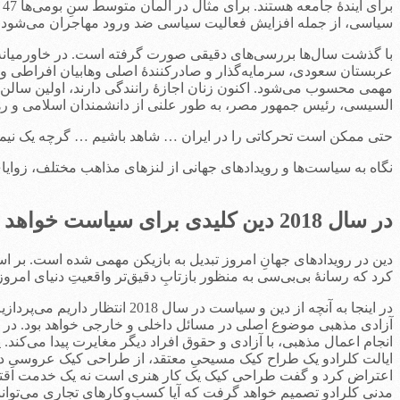
ب
سیاسی، از جمله افزایش فعالیت سیاسی ضد ورود مهاجران می‌شود.
با گذشت سال‌ها بررسی‌های دقیقی صورت گرفته است. در خاورمیانه، م
عربستان سعودی، سرمایه‌گذار و صادرکنندۀ اصلی وهابیان افراطی و
مهمی محسوب می‌شود. اکنون زنان اجازۀ رانندگی دارند، اولین سالن 
السیسی، رئیس جمهور مصر، به طور علنی از دانشمندان اسلامی و ره
حتی ممکن است تحرکاتی را در ایران … شاهد باشیم … گرچه یک نیمه
نگاه به سیاست‌ها و رویدادهای جهانی از لنزهای مذاهب مختلف، زوایای معناداری از وضعیت بشر در سال 2018 را به ما 
در سال 2018 دین کلیدی برای سیاست‌ خواهد بود
دین در رویدادهای جهانِ امروز تبدیل به بازیکن مهمی شده است. بر اسا
کرد که رسانۀ بی‌بی‌سی به منظور بازتابِ دقیق‌تر واقعیتِ دنیای امروز
در اینجا به آنچه از دین و سیاست در سال 2018 انتظار داریم می‌پردازیم.
آزادی مذهبی موضوع اصلی در مسائل داخلی و خارجی خواهد بود. در غرب
انجام اعمال مذهبی، با آزادی و حقوق افراد دیگر مغایرت پیدا می‌ک
ایالت کلرادو یک طراح کیک مسیحیِ معتقد، از طراحی کیک عروسیِ دو 
اعتراض کرد و گفت طراحی کیک یک کار هنری است نه یک خدمت اقتصادی
مدنی کلرادو تصمیم خواهد گرفت که آیا کسب‌وکارهای تجاری می‌توانند