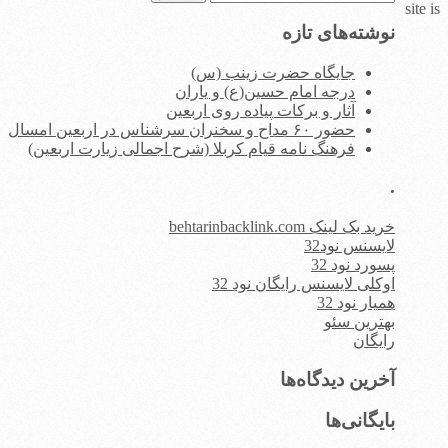
site is
برای:
نوشته‌های تازه
جایگاه حضرت زینب (س)
درجه امام حسین(ع) و یاران
آثار و برکات پیاده روی اربعین
حضور ۶۰ مداح و سخنران سرشناس در اربعین امسال
فرهنگ نامه قیام کربلا (شرح اجمالی زیارت اربعین)
.
خرید بک لینک behtarinbacklink.com
لایسنس نود32
پسورد نود 32
اوکلی لایسنس رایگان نود 32
همیار نود 32
بهترین سئو
رایگان
آخرین دیدگاه‌ها
بایگانی‌ها