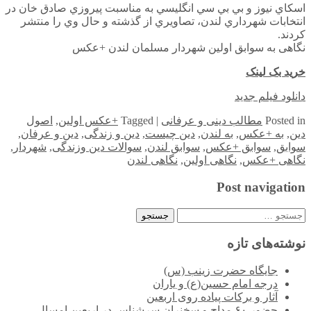
اسكاي نيوز و بي بي سي انگليسي به مناسبت پيروزي صادق خان در
انتخابات شهرداري لندن، تصاويري از گذشته و حال وي را منتشر
كردند.
نگاهی به سوابق اولین شهردار مسلمان لندن +عکس
خرید بک لینک
دانلود فیلم جدید
in
Posted
مطالب دینی و عرفانی
|
Tagged
+عکس اولین
,
اصول
دین
,
به +عکس
,
به لندن
,
دین چیست
,
دین و زندگی
,
دین و عرفان
,
سوابق
,
سوابق +عکس
,
سوابق لندن
,
سوالات دین وزندگی
,
شهردار
,
نگاهی +عکس
,
نگاهی اولین
,
نگاهی لندن
Post navigation
جستجو
برای:
نوشته‌های تازه
جایگاه حضرت زینب (س)
درجه امام حسین(ع) و یاران
آثار و برکات پیاده روی اربعین
حضور ۶۰ مداح و سخنران سرشناس در اربعین امسال