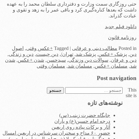
حتی روزگاری سمت وزارت و دفترداری سلطان محمد را به عهده
داشت که بعدها کناره‌گیری کرد و باقی عمر را به زهد و تقوی و
عبادت گذراند.
دانلود فیلم جدید
روزنامه قانون
in
Posted
مطالب دینی و عرفانی
|
Tagged
+عکس وقتی
,
اصول
دین
,
پزشک +عکس
,
پزشک شد
,
تهران/
,
دین چیست
,
دین و زندگی
,
دین و عرفان
,
سوالات دین وزندگی
,
سیدحسن
,
شدن +عکس
,
شدن
شد
,
مسلمان +عکس
,
مسلمان شد
,
مسلمان وقتی
Post navigation
This
جستجو
site is
برای:
نوشته‌های تازه
جایگاه حضرت زینب (س)
درجه امام حسین(ع) و یاران
آثار و برکات پیاده روی اربعین
حضور ۶۰ مداح و سخنران سرشناس در اربعین امسال
فرهنگ نامه قیام کربلا (شرح اجمالی زیارت اربعین)