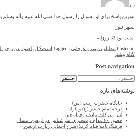
by
بهترین پاسخ برای این سوال را رسول خدا صلی الله علیه وآله وسلم بی
سپهر نیوز
آپدیت نود 32 روزانه
in
Posted
مطالب دینی و عرفانی
|
Tagged
است؟ از
,
اصول دین
,
چرا ا
گناه بیشتر
Post navigation
جستجو
برای:
نوشته‌های تازه
جایگاه حضرت زینب (س)
درجه امام حسین(ع) و یاران
آثار و برکات پیاده روی اربعین
حضور ۶۰ مداح و سخنران سرشناس در اربعین امسال
فرهنگ نامه قیام کربلا (شرح اجمالی زیارت اربعین)