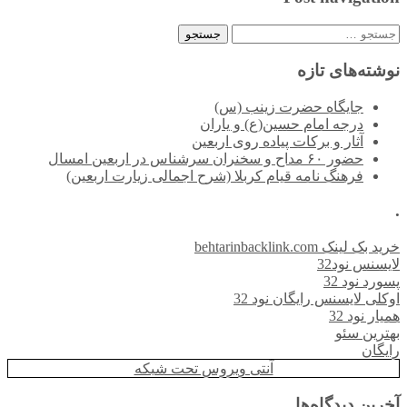
جستجو
برای:
نوشته‌های تازه
جایگاه حضرت زینب (س)
درجه امام حسین(ع) و یاران
آثار و برکات پیاده روی اربعین
حضور ۶۰ مداح و سخنران سرشناس در اربعین امسال
فرهنگ نامه قیام کربلا (شرح اجمالی زیارت اربعین)
.
خرید بک لینک behtarinbacklink.com
لایسنس نود32
پسورد نود 32
اوکلی لایسنس رایگان نود 32
همیار نود 32
بهترین سئو
رایگان
آنتی ویروس تحت شبکه
آخرین دیدگاه‌ها