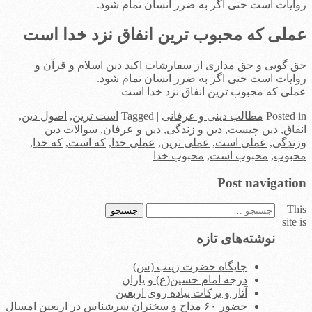
روایات است حتی اگر به ضرر انسان تمام شود.
عملی که محبوب ترین انفاق نزد خدا است
حق گویی و حق مداری از سفارشات اکید دین اسلام و قرآن و
روایات است حتی اگر به ضرر انسان تمام شود.
عملی که محبوب ترین انفاق نزد خدا است
in
Posted
مطالب دینی و عرفانی
|
Tagged
است ترین
,
اصول دین
,
انفاق
,
دین چیست
,
دین و زندگی
,
دین و عرفان
,
سوالات دین
وزندگی
,
عملی است
,
عملی ترین
,
عملی خدا
,
که است
,
که خدا
,
محبوب
,
محبوب است
,
محبوب خدا
Post navigation
This
جستجو
site is
برای:
نوشته‌های تازه
جایگاه حضرت زینب (س)
درجه امام حسین(ع) و یاران
آثار و برکات پیاده روی اربعین
حضور ۶۰ مداح و سخنران سرشناس در اربعین امسال