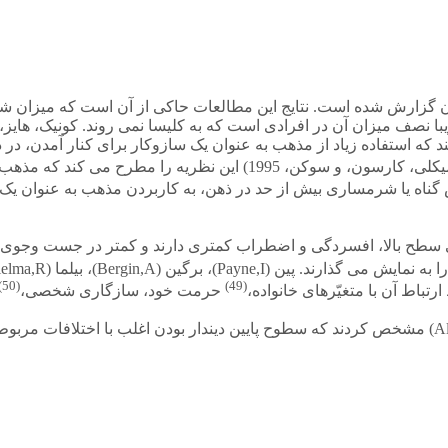
ون گزارش شده است. نتایج این مطالعات حاکی از آن است که میزان شر
 میزان آن در افرادی است که به کلیسا نمی روند. کونیک، هایز، جرج و بلاز
ه استفاده زیاد از مذهب به عنوان یک سازوکار برای کنار آمدن، در دو ن
ی، کارسون، و سوکن، 1995
)
این نظریه را مطرح می کند که مذهب م
س گناه یا شرمساری بیش از حد در ذهن، به کاربردن مذهب به عنوان یک
نی سطح بالا، افسردگی و اضطراب کمتری دارند و کمتر در جست وجوی 
را به نمایش می گذارند. پین
(Payne,I)
، برگین
(Bergin,A)
، بیلما
(Bielma,R)
(50)
(49)
رتباط آن با متغیّرهای خانواده،
حرمت خود، سازگاری شخصی،
مشخص کردند که سطوح پایین دیندار بودن اغلب با اختلافات مربوط 