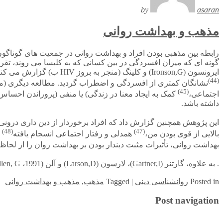
by
asaran
مذهب و بهداشت روانی
رابطه بین مذهبی بودن افراد و بهداشت روانی در جمعیت های گوناگ
گونه ای که میزان افسردگی در بین کسانی که به کلیسا می روند، تقریبا نصف
ایرونسون
(Ironson,G)
و کلینگ
(Kling,D
منجر به بروز
HIV
ب) گزارش می کنند ک
(44)
نشانگان
کمتری از افسردگی و اضطراب گردید. مطالعه دیگری (میکل
(45)
اجتماعی،
کمک به ایجاد معنا در زندگی) یا منفی (پروراندن احسا
داشته باشد.
این پژوهش همچنین گزارش داد که افراد برخوردار از دین داری درو
(48)
(47)
بالایی از قوی بودن من،
همدلی و رفتار اجتماعی انسجام یافته
بهداشت روانی، تأثیرات مثبت دیندار بودن بر بهداشت روان را از لحاظ ا
. به علاوه، گارتنر
(Gartner,I)
، لارسون
(Larson,D)
و آلن
(Allen, G
1991)
،
in
Posted
روانشناسی دینی
|
Tagged
مذهب
,
مذهب و بهداشت روانی
Post navigation