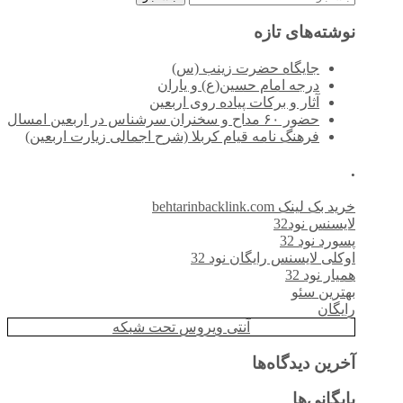
برای:
نوشته‌های تازه
جایگاه حضرت زینب (س)
درجه امام حسین(ع) و یاران
آثار و برکات پیاده روی اربعین
حضور ۶۰ مداح و سخنران سرشناس در اربعین امسال
فرهنگ نامه قیام کربلا (شرح اجمالی زیارت اربعین)
.
خرید بک لینک behtarinbacklink.com
لایسنس نود32
پسورد نود 32
اوکلی لایسنس رایگان نود 32
همیار نود 32
بهترین سئو
رایگان
آنتی ویروس تحت شبکه
آخرین دیدگاه‌ها
بایگانی‌ها