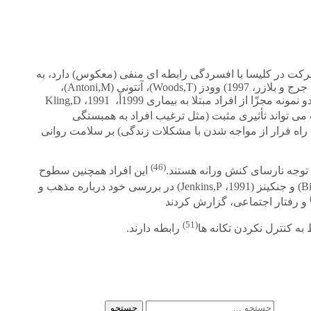
کت در کلیسا با افسردگی رابطه ای منفی (معکوس) دارد، به
ر، 1997) وودز
(Woods,T)
، آنتونی
(Antoni,M)
،
مونه مجزّا از افراد مبتلا به بیماری
1999
أ،
1991
،
ی تواند تأثیری مثبت (مثل ترغیب افراد به همبستگی
 راه فرار از مواجه شدن با مشکلات زندگی) بر سلامت روانی
(46)
توجه نارسای کنش ورانه هستند
.
این افراد همچنین سطوح
و جنکینز
(Jenkins,P
1991)
،
در بررسی خود درباره مذهب و
و رفتار اجتماعی، گزارش کردند
(51)
به کنترل نکردن تکانه ها
رابطه دارند
.
جستجو