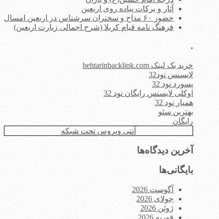
آثار و برکات پیاده روی اربعین
حضور ۶۰ مداح و سخنران سرشناس در اربعین امسال
فرهنگ نامه قیام کربلا (شرح اجمالی زیارت اربعین)
.
خرید بک لینک behtarinbacklink.com
لایسنس نود32
پسورد نود 32
اوکلی لایسنس رایگان نود 32
همیار نود 32
بهترین سئو
رایگان
آنتی ویروس تحت شبکه
آخرین دیدگاه‌ها
بایگانی‌ها
آگوست 2026
جولای 2026
ژوئن 2026
فوریه 2026