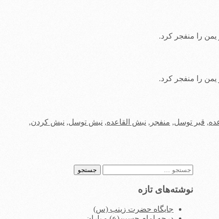
عده
,
قبر توسل
,
منفجر
,
نبش القاعده
,
نبش توسل
,
نبش کردن
,
جستجو
برای:
نوشته‌های تازه
جایگاه حضرت زینب (س)
درجه امام حسین(ع) و یاران