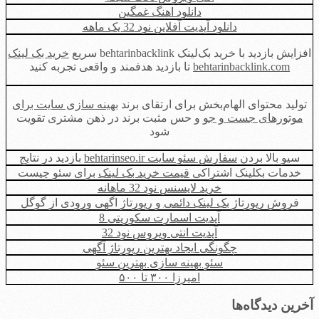
دانلود اهنگ غمگین
دانلود آپدیت آفلاین نود 32 یک ماهه
افزایش بازدید با خرید بک‌لینک behtarinbacklink سریع
خرید بک لینک
behtarinbacklink.com
تا بازدید هدفمند و واقعی تجربه کنید
تولید محتوای الهام‌بخش برای ارتقای برند
بهینه سازی سایت برای
موتورهای جست و جو
و حس مثبت برند در ذهن مشتری تقویت
شود
سیو بالا بردن
سفارش سئو سایت behtarinseo.ir
بازدید در نتایج
خدمات بکلینک اشتراکی
قیمت خرید بک لینک
برای سئو چیست
خرید لایسنس نود 32 ماهانه
فروش رپورتاژ
بک لینک دائمی
و رپورتاژ اگهی ورودی از گوگل
آپدیت اسمارت سکوریتی 8
آپدیت انتی ویروس نود 32
چگونگی ایجاد بهترین رپورتاژ آگهی
سئو بهینه سازی بهترین سئو
امیرزا ۳۰۰ تا ۵۰۰
آخرین دیدگاه‌ها