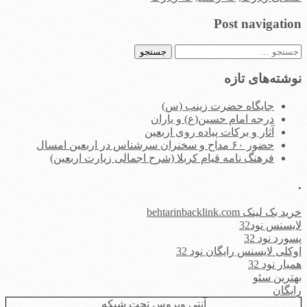
Post navigation
جستجو
برای:
نوشته‌های تازه
جایگاه حضرت زینب (س)
درجه امام حسین(ع) و یاران
آثار و برکات پیاده روی اربعین
حضور ۶۰ مداح و سخنران سرشناس در اربعین امسال
فرهنگ نامه قیام کربلا (شرح اجمالی زیارت اربعین)
.
خرید بک لینک behtarinbacklink.com
لایسنس نود32
پسورد نود 32
اوکلی لایسنس رایگان نود 32
همیار نود 32
بهترین سئو
رایگان
آنتی ویروس تحت شبکه