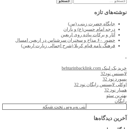
جستجو
برای:
نوشته‌های تازه
جایگاه حضرت زینب (س)
درجه امام حسین(ع) و یاران
آثار و برکات پیاده روی اربعین
حضور ۶۰ مداح و سخنران سرشناس در اربعین امسال
فرهنگ نامه قیام کربلا (شرح اجمالی زیارت اربعین)
.
خرید بک لینک behtarinbacklink.com
لایسنس نود32
پسورد نود 32
اوکلی لایسنس رایگان نود 32
همیار نود 32
بهترین سئو
رایگان
آنتی ویروس تحت شبکه
آخرین دیدگاه‌ها