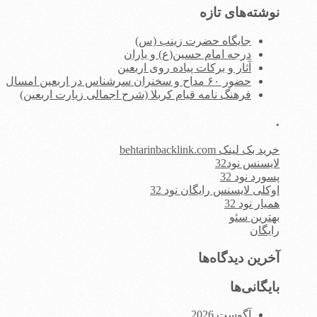
نوشته‌های تازه
جایگاه حضرت زینب (س)
درجه امام حسین(ع) و یاران
آثار و برکات پیاده روی اربعین
حضور ۶۰ مداح و سخنران سرشناس در اربعین امسال
فرهنگ نامه قیام کربلا (شرح اجمالی زیارت اربعین)
.
خرید بک لینک behtarinbacklink.com
لایسنس نود32
پسورد نود 32
اوکلی لایسنس رایگان نود 32
همیار نود 32
بهترین سئو
رایگان
آخرین دیدگاه‌ها
بایگانی‌ها
آگوست 2026