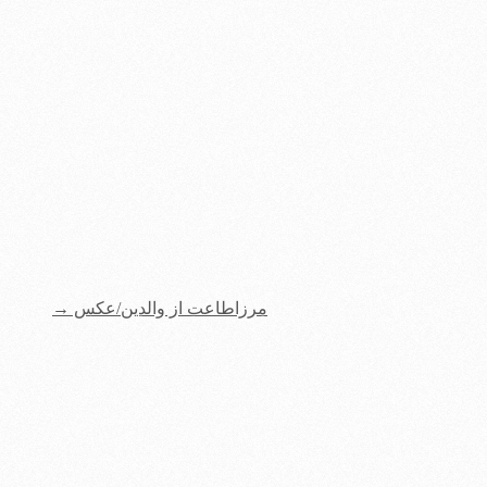
مرزاطاعت از والدین/عکس
→