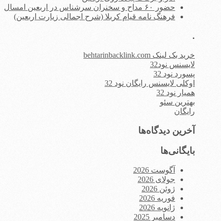
حضور ۶۰ مداح و سخنران سرشناس در اربعین امسال
فرهنگ نامه قیام کربلا (شرح اجمالی زیارت اربعین)
.
خرید بک لینک behtarinbacklink.com
لایسنس نود32
پسورد نود 32
اوکلی لایسنس رایگان نود 32
همیار نود 32
بهترین سئو
رایگان
آخرین دیدگاه‌ها
بایگانی‌ها
آگوست 2026
جولای 2026
ژوئن 2026
فوریه 2026
ژانویه 2026
دسامبر 2025