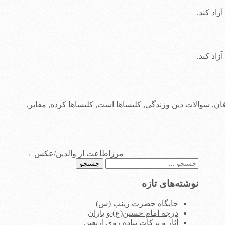
اد کند.
اد کند.
ان
,
سوالات دین وزندگی
,
کلیساها است
,
کلیساها کرده
,
مقابر
,
مرزاطاعت از والدین/عکس
→
جستجو
برای:
نوشته‌های تازه
جایگاه حضرت زینب (س)
درجه امام حسین(ع) و یاران
آثار و برکات پیاده روی اربعین