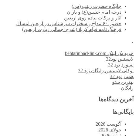
جایگاه حضرت زینب (س)
درجه امام حسین(ع) و یاران
آثار و برکات پیاده روی اربعین
حضور ۶۰ مداح و سخنران سرشناس در اربعین امسال
فرهنگ نامه قیام کربلا (شرح اجمالی زیارت اربعین)
.
خرید بک لینک behtarinbacklink.com
لایسنس نود32
پسورد نود 32
اوکلی لایسنس رایگان نود 32
همیار نود 32
بهترین سئو
رایگان
آخرین دیدگاه‌ها
بایگانی‌ها
آگوست 2026
جولای 2026
ژوئن 2026