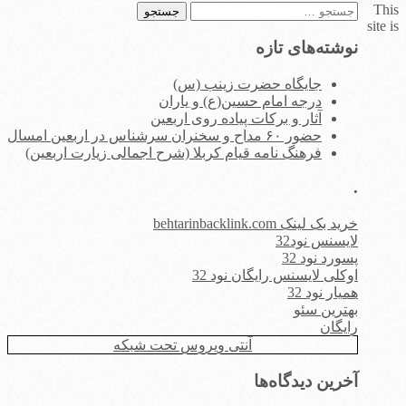
This
جستجو
site is
برای:
نوشته‌های تازه
جایگاه حضرت زینب (س)
درجه امام حسین(ع) و یاران
آثار و برکات پیاده روی اربعین
حضور ۶۰ مداح و سخنران سرشناس در اربعین امسال
فرهنگ نامه قیام کربلا (شرح اجمالی زیارت اربعین)
.
خرید بک لینک behtarinbacklink.com
لایسنس نود32
پسورد نود 32
اوکلی لایسنس رایگان نود 32
همیار نود 32
بهترین سئو
رایگان
آنتی ویروس تحت شبکه
آخرین دیدگاه‌ها