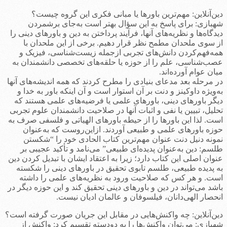
دین‌آنلاین: مهم‌ترین باورها یا مبانی فکری این گروه چیست؟
شهبازی: برای پاسخ به این سؤال بهتر است به‌جای برشمردن
دیدگاه‌ها و نظریه‌های آنها،‌ فرآیند پرداختن به دین و باورهای دینی را
از سوی ملحدان مطمح نظر قرار دهیم. برخی از این ملحدان با
همه‌فهم‌کردن دانش‌های تجربی ازجمله زیست‌شناسی،‌ فیزیک و
عصب‌شناسی، علم را از حوزه یا حلقه‌های تخصصی دانشمندان به
میان عوام آورده‌اند.
در مرحله بعد مدعای بنیادی را مطرح کردند که همه اندیشه‌های آنها
به‌ویژه داوکینز و دنت بر آن استوار است و آن اینکه باور به خدا و
دیگر باورهای دینی، باورهای علمی یا فرضیه‌های علمی هستند که
تحلیل، تبیین یا نفی و اثبات آنها در صلاحیت دانشمندان علوم تجربی
است. لذا این باورها را از حیطه باورهای الهیاتی و فلسفی صرف به
حوزه باورهای علمی و طبیعی آوردند. ازاین‌روست که به‌عنوان
نمونه دنیل دنت عنوان مهم‌ترین کتاب الحادی خود را “شکستن
طلسم: دین به‌عنوان پدیده‌ای طبیعی” می‌نامد و تأکید عجیبی بر
عنوان اصلی این کتاب دارد؛ زیرا به اعتقاد ایشان با تبدیل کردن دین
به پدیده طبیعی، طلسم تابوی تحقیق در باورهای دینی را شکسته
است. و هر کس که صلاحیت ورود به نظریه‌های علمی را داشته
باشد می‌تواند در دین و باورهای دینی تحقیق کند و این حوزه دیگر در
انحصار الهی‌دانان، فیلسوفان و عالمان ادیان نیست.
دین‌آنلاین: چه واکنش‌هایی در مقابل این جریان صورت گرفته است؟
شهبازی: می‌توان واکنش‌ها را به دودسته تقسیم کرد: واکنش از