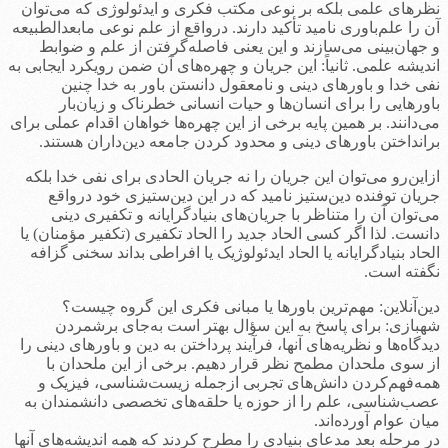
نظرهای علمی بلکه بر نوعی مکتب فکری و ایدئولوژی که می‌توان
آن را علم‌باوری نامید تأکید دارند. درواقع از علم نوعی مابعدالطبیعه
و جهان‌بینی می‌سازند و این یعنی فاصله‌گرفتن از علم و ضوابط
اندیشه علمی. ثانیاً: این جریان و چهره‌های آن ضمن رویکرد ایجابی به
نفی خدا و باورهای دینی و نامعقول دانستن باور به خدا چنین
باورهایی را برای انسان‌ها و حیات انسانی خطرناک و زیان‌بار
می‌دانند. بر همین پایه برخی از این چهره‌ها خواهان اقدام عملی برای
برانداختن باورهای دینی و محدود کردن جامعه دین‌داران هستند.
ازاین‌رو می‌توان این جریان را نه جریان الحادی برای نفی خدا بلکه
جریان توفنده دین‌ستیز نامید که در این دین‌ستیزی خود درواقع
می‌توان آن را متناظر با جریان‌های بنیادگرایانه و تکفیری دینی
دانست. لذا اگر کسی الحاد جدید را الحاد تکفیری (تکفیر مؤمنان)‌ یا
الحاد بنیادگرایانه یا الحاد ایدئولوژیک یا افراطی بداند سخنی گزافه
نگفته است.
دین‌آنلاین: مهم‌ترین باورها یا مبانی فکری این گروه چیست؟
شهبازی: برای پاسخ به این سؤال بهتر است به‌جای برشمردن
دیدگاه‌ها و نظریه‌های آنها،‌ فرآیند پرداختن به دین و باورهای دینی را
از سوی ملحدان مطمح نظر قرار دهیم. برخی از این ملحدان با
همه‌فهم‌کردن دانش‌های تجربی ازجمله زیست‌شناسی،‌ فیزیک و
عصب‌شناسی، علم را از حوزه یا حلقه‌های تخصصی دانشمندان به
میان عوام آورده‌اند.
در مرحله بعد مدعای بنیادی را مطرح کردند که همه اندیشه‌های آنها