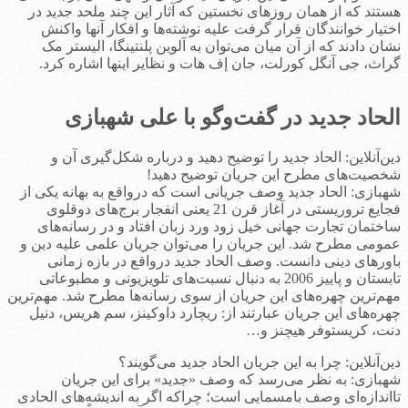
هستند که از همان روزهای نخستین که آثار این چند ملحد جدید در
اختیار خوانندگان قرار گرفت علیه نوشته‌ها و افکار آنها واکنش
نشان دادند که از آن میان می‌توان به آلوین پلنتینگا، الیستر مک
گراث، جی آنگل کورلت، جان إف هات و نظایر اینها اشاره کرد.
الحاد جدید در گفت‌وگو با علی شهبازی
دین‌آنلاین: الحاد جدید را توضیح دهید و درباره شکل‌گیری آن و
شخصیت‌های مطرح این جریان توضیح دهید!
شهبازی: الحاد جدید وصف جریانی است که درواقع به بهانه یکی از
فجایع تروریستی در آغاز قرن 21 یعنی انفجار برج‌های دوقلوی
ساختمان تجارت جهانی خیل زود ورد زبان افتاد و در رسانه‌های
عمومی مطرح شد. این جریان را می‌توان جریان علمی علیه دین و
باورهای دینی دانست. وصف الحاد جدید درواقع در بازه زمانی
تابستان و پاییز 2006 به دنبال نسبت‌های تلویزیونی و مطبوعاتی
مهم‌ترین چهره‌های این جریان از سوی رسانه‌ها مطرح شد. مهم‌ترین
چهره‌های این جریان عبارتند از: ریچارد داوکینز، سم هریس، دنیل
دنت، کریستوفر هیچنز و…
دین‌آنلاین: چرا به این جریان الحاد جدید می‌گویند؟
شهبازی: به نظر می‌رسد که وصف «جدید» برای این جریان
تااندازه‌ای وصف بامسمایی است؛ چراکه اگر به اندیشه‌های الحادی