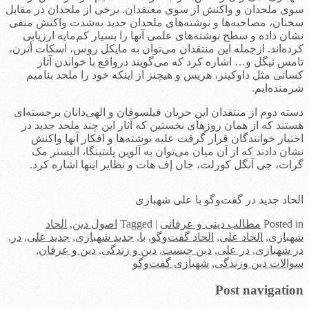
سوی ملحدان و واکنش از سوی معتقدان. برخی از ملحدان در مقابل
سخنان، مصاحبه‌ها و نوشته‌های ملحدان جدید به‌شدت واکنش منفی
نشان داده و سطح نوشته‌های علمی آنها را بسیار کم‌مایه ارزیابی
کرده‌اند. ازجمله این منتقدان می‌توان به مایکل روس، اسکات أترن،
تامس نیگل و… اشاره کرد که می‌گویند درواقع با خواندن آثار
کسانی مثل داوکینز، هریس و هیچنز از اینکه خود را ملحد بنامیم
شرمنده‌ایم.
دسته دوم از منتقدان این جریان فیلسوفان و الهی‌دانان برجسته‌ای
هستند که از همان روزهای نخستین که آثار این چند ملحد جدید در
اختیار خوانندگان قرار گرفت علیه نوشته‌ها و افکار آنها واکنش
نشان دادند که از آن میان می‌توان به آلوین پلنتینگا، الیستر مک
گراث، جی آنگل کورلت، جان إف هات و نظایر اینها اشاره کرد.
الحاد جدید در گفت‌وگو با علی شهبازی
in
Posted
مطالب دینی و عرفانی
|
Tagged
اصول دین
,
الحاد
شهبازی
,
الحاد علی
,
الحاد گفت‌وگو
,
با
,
جدید شهبازی
,
جدید علی
,
در
,
در شهبازی
,
در علی
,
دین چیست
,
دین و زندگی
,
دین و عرفان
,
سوالات دین وزندگی
,
شهبازی گفت‌وگو
Post navigation