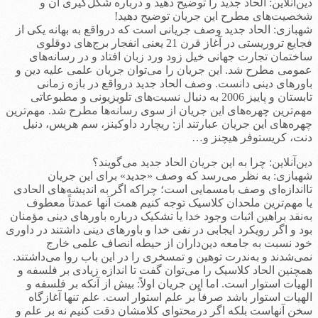
دین‌آنلاین: الحاد جدید را توضیح دهید و درباره شکل‌گیری آن و
شخصیت‌های مطرح این جریان توضیح دهید!
شهبازی: الحاد جدید وصف جریانی است که درواقع به بهانه یکی از
فجایع تروریستی در آغاز قرن 21 یعنی انفجار برج‌های دوقلوی
ساختمان تجارت جهانی خیل زود ورد زبان افتاد و در رسانه‌های
عمومی مطرح شد. این جریان را می‌توان جریان علمی علیه دین و
باورهای دینی دانست. وصف الحاد جدید درواقع در بازه زمانی
تابستان و پاییز 2006 به دنبال نسبت‌های تلویزیونی و مطبوعاتی
مهم‌ترین چهره‌های این جریان از سوی رسانه‌ها مطرح شد. مهم‌ترین
چهره‌های این جریان عبارتند از: ریچارد داوکینز، سم هریس، دنیل
دنت، کریستوفر هیچنز و…
دین‌آنلاین: چرا به این جریان الحاد جدید می‌گویند؟
شهبازی: به نظر می‌رسد که وصف «جدید» برای این جریان
تااندازه‌ای وصف بامسمایی است؛ چراکه اگر به اندیشه‌های الحادی
یا مهم‌ترین ملحدان کلاسیک توجه کنیم همت آنها عمدتاً معطوف
به‌نقد براهین اثبات وجود خدا یا تشکیک درباره باورهای دینی مؤمنان
بود و اگر رویکرد ایجابی در نفی خدا و باورهای دینی داشتند در داوری
خود نسبت به جامعه دین‌داران از حیطه انصاف علمی خارج
نمی‌شدند و به‌ندرت توهین و تمسخری را در این باب روا می‌داشتند.
همچنین الحاد کلاسیک را می‌توان گفت تا اندازه زیادی بر فلسفه و
الهیات استوار است. اما این جریان اولاً: بیش از آنکه بر فلسفه و
الهیات استوار باشد صرفاً بر علم استوار است. علم تنها آغازگاه
سخن آنهاست بلکه اگر درمحتوای کلامشان دقت کنیم نه بر علم و