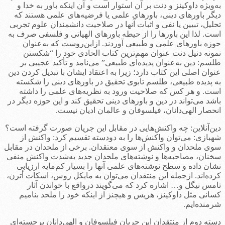
به‌ویژه داوکینز و دنت بر آن استوار است و آن اینکه باور به خدا و
دیگر باورهای دینی، باورهای علمی یا فرضیه‌های علمی هستند که
تحلیل، تبیین یا نفی و اثبات آنها در صلاحیت دانشمندان علوم تجربی
است. لذا این باورها را از حیطه باورهای الهیاتی و فلسفی صرف به
حوزه باورهای علمی و طبیعی آوردند. ازاین‌روست که به‌عنوان
نمونه دنیل دنت عنوان مهم‌ترین کتاب الحادی خود را “شکستن
طلسم: دین به‌عنوان پدیده‌ای طبیعی” می‌نامد و تأکید عجیبی بر
عنوان اصلی این کتاب دارد؛ زیرا به اعتقاد ایشان با تبدیل کردن دین
به پدیده طبیعی، طلسم تابوی تحقیق در باورهای دینی را شکسته
است. و هر کس که صلاحیت ورود به نظریه‌های علمی را داشته
باشد می‌تواند در دین و باورهای دینی تحقیق کند و این حوزه دیگر در
انحصار الهی‌دانان، فیلسوفان و عالمان ادیان نیست.
دین‌آنلاین: چه واکنش‌هایی در مقابل این جریان صورت گرفته است؟
شهبازی: می‌توان واکنش‌ها را به دودسته تقسیم کرد: واکنش از
سوی ملحدان و واکنش از سوی معتقدان. برخی از ملحدان در مقابل
سخنان، مصاحبه‌ها و نوشته‌های ملحدان جدید به‌شدت واکنش منفی
نشان داده و سطح نوشته‌های علمی آنها را بسیار کم‌مایه ارزیابی
کرده‌اند. ازجمله این منتقدان می‌توان به مایکل روس، اسکات أترن،
تامس نیگل و… اشاره کرد که می‌گویند درواقع با خواندن آثار
کسانی مثل داوکینز، هریس و هیچنز از اینکه خود را ملحد بنامیم
شرمنده‌ایم.
دسته دوم از منتقدان این جریان فیلسوفان و الهی‌دانان برجسته‌ای