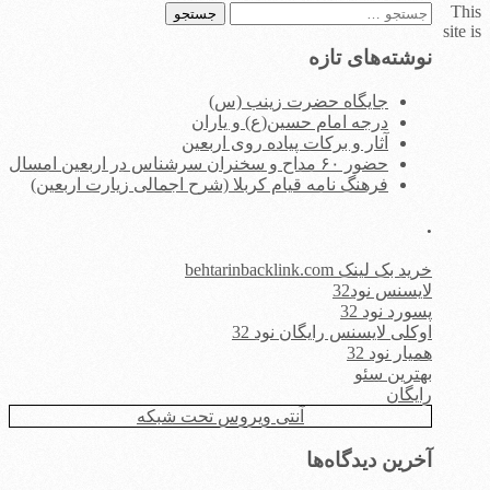
This
جستجو
site is
برای:
نوشته‌های تازه
جایگاه حضرت زینب (س)
درجه امام حسین(ع) و یاران
آثار و برکات پیاده روی اربعین
حضور ۶۰ مداح و سخنران سرشناس در اربعین امسال
فرهنگ نامه قیام کربلا (شرح اجمالی زیارت اربعین)
.
خرید بک لینک behtarinbacklink.com
لایسنس نود32
پسورد نود 32
اوکلی لایسنس رایگان نود 32
همیار نود 32
بهترین سئو
رایگان
آنتی ویروس تحت شبکه
آخرین دیدگاه‌ها