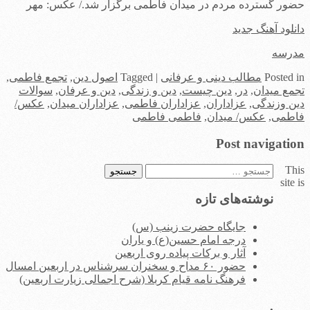
حضور گسترده مردم در میدان فاطمی برگزار شد./ عکس: مهر
دانلود آهنگ جدید
مدرسه
in
Posted
مطالب دینی و عرفانی
|
Tagged
اصول دین
,
تجمع فاطمی
,
تجمع میدان
,
در
,
دین چیست
,
دین و زندگی
,
دین و عرفان
,
سوالات
دین وزندگی
,
عزاداران
,
عزاداران فاطمی
,
عزاداران میدان
,
عکس/
فاطمی
,
عکس/ میدان
,
فاطمی فاطمی
Post navigation
This
جستجو
site is
برای:
نوشته‌های تازه
جایگاه حضرت زینب (س)
درجه امام حسین(ع) و یاران
آثار و برکات پیاده روی اربعین
حضور ۶۰ مداح و سخنران سرشناس در اربعین امسال
فرهنگ نامه قیام کربلا (شرح اجمالی زیارت اربعین)
.