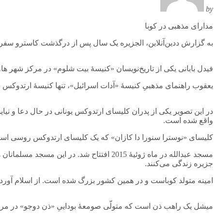
by
مدارای مذهبی در کوبا
به گزارش ددین‌آنلاین، الجزیره یک سال پس از درگذشت کاسترو سفری ب
فیدل بابانی یکی از تاریخ‌نویسان «کنیسۀ بیت شلوم» در مرکز شهر هاوانا است. این کنیسه در سال 1952 ساخته شد. حتی فیدل کاسترو نیز د
یعقوب راهنمای مذهبیِ کنیسۀ «آدات اسرائیل»، تنها کنیسۀ ارتدوکس د
در این تصویر یکی از پدران کلیسای ارتدوکس یونانی در حال دعا و ن
واقع شده است.
کلیسای «نوسترا سنورا دا کازان» که یک کلیسای ارتدوکس روسی است در سال 2008 به عنوان یک بنای نمادین آ
مسجد عبدالله در ماه ژوئیۀ 2015 افتتاح ش
جزیره زندگی می‌کنند.
امینه متولد کوباست و در همین کشور بزرگ شده است. از اسلام آوردن 
میشل یک راهب ذن است که متولّی صومعۀ بوداییِ «ذن دوجو» در مرک