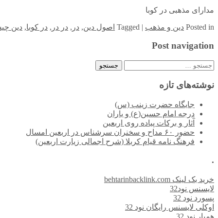
مدارای مذهبی در کوبا
in
Posted
دین و مذهب
|
Tagged
اصول دین
,
در
,
در در
,
در کوبا
,
دین چی
Post navigation
جستجو
برای:
نوشته‌های تازه
جایگاه حضرت زینب (س)
درجه امام حسین(ع) و یاران
آثار و برکات پیاده روی اربعین
حضور ۶۰ مداح و سخنران سرشناس در اربعین امسال
فرهنگ نامه قیام کربلا (شرح اجمالی زیارت اربعین)
.
خرید بک لینک behtarinbacklink.com
لایسنس نود32
پسورد نود 32
اوکلی لایسنس رایگان نود 32
همیار نود 32