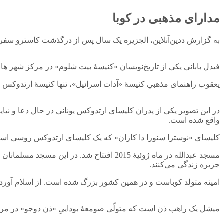
مدارای مذهبی در کوبا
به گزارش ددین‌آنلاین، الجزیره یک سال پس از درگذشت کاسترو سفری ب
فیدل بابانی یکی از تاریخ‌نویسان «کنیسۀ بیت شلوم» در مرکز شهر هاوانا است. این کنیسه در سال 1952 ساخته شد. حتی فیدل کاسترو نیز د
یعقوب راهنمای مذهبیِ کنیسۀ «آدات اسرائیل»، تنها کنیسۀ ارتدوکس د
در این تصویر یکی از پدران کلیسای ارتدوکس یونانی در حال دعا و ن
واقع شده است.
کلیسای «نوسترا سنورا دا کازان» که یک کلیسای ارتدوکس روسی است در سال 2008 به عنوان یک بنای نمادین آ
مسجد عبدالله در ماه ژوئیۀ 2015 افتتاح ش
جزیره زندگی می‌کنند.
امینه متولد کوباست و در همین کشور بزرگ شده است. از اسلام آوردن 
میشل یک راهب ذن است که متولّی صومعۀ بوداییِ «ذن دوجو» در مرک