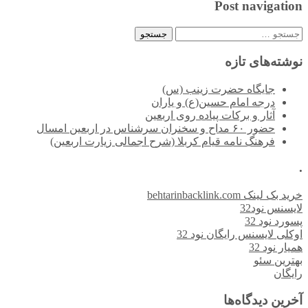
Post navigation
جستجو
برای:
نوشته‌های تازه
جایگاه حضرت زینب (س)
درجه امام حسین(ع) و یاران
آثار و برکات پیاده روی اربعین
حضور ۶۰ مداح و سخنران سرشناس در اربعین امسال
فرهنگ نامه قیام کربلا (شرح اجمالی زیارت اربعین)
.
خرید بک لینک behtarinbacklink.com
لایسنس نود32
پسورد نود 32
اوکلی لایسنس رایگان نود 32
همیار نود 32
بهترین سئو
رایگان
آخرین دیدگاه‌ها