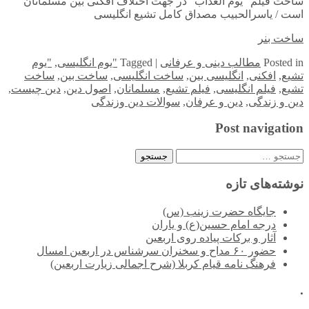
ساخت فیلم “یوم العذاب” در جهت اختلاف افکنی بین مسلمانان
است / یاسرالحبیب مصداق کامل تشیع انگلیسی
ساخت بنر
in
Posted
مطالب دینی و عرفانی
|
Tagged
"یوم انگلیسی
,
"یوم
تشیع
,
افکنی
,
انگلیسی بین
,
ساخت انگلیسی
,
ساخت بین
,
ساخت
تشیع
,
فیلم انگلیسی
,
فیلم تشیع
,
مسلمانان
,
اصول دین
,
دین چیست
,
دین و زندگی
,
دین و عرفان
,
سوالات دین وزندگی
Post navigation
جستجو
برای:
نوشته‌های تازه
جایگاه حضرت زینب (س)
درجه امام حسین(ع) و یاران
آثار و برکات پیاده روی اربعین
حضور ۶۰ مداح و سخنران سرشناس در اربعین امسال
فرهنگ نامه قیام کربلا (شرح اجمالی زیارت اربعین)
.