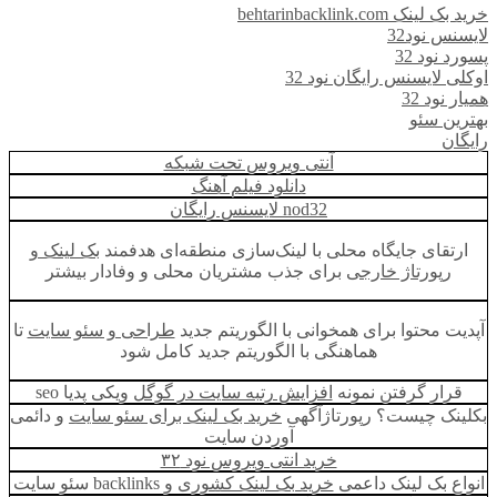
خرید بک لینک behtarinbacklink.com
لایسنس نود32
پسورد نود 32
اوکلی لایسنس رایگان نود 32
همیار نود 32
بهترین سئو
رایگان
آنتی ویروس تحت شبکه
دانلود فیلم آهنگ
nod32 لایسنس رایگان
ارتقای جایگاه محلی با لینک‌سازی منطقه‌ای هدفمند
بک لینک و
رپورتاژ خارجی
برای جذب مشتریان محلی و وفادار بیشتر
آپدیت محتوا برای همخوانی با الگوریتم جدید
طراحی و سئو سایت
تا
هماهنگی با الگوریتم جدید کامل شود
قرار گرفتن نمونه
افزایش رتبه سایت در گوگل
ویکی پدیا seo
بکلینک چیست؟ رپورتاژآگهی
خرید بک لینک برای سئو سایت
و دائمی
آوردن سایت
خرید انتی ویروس نود ۳۲
انواع بک لینک داعمی
خرید بک لینک کشوری
و backlinks سئو سایت