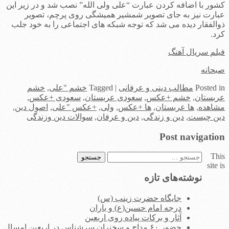
کشور با اضافه کردن عبارت “علی ولی الله” نصب شد و در زیر این
عبارت نیز به جای تصویر شمشیر همیشگی روی پرچم، تصویر
ذوالفقار دیده می شد که توجه شبکه های اجتماعی را به خود جلب
کرد.
فیلم سریال آهنگ
صبحانه
in
Posted
مطالب دینی و عرفانی
|
Tagged
خشم "علی
,
خشم
عربستان
,
خشم +عکس
,
سعودی عربستان
,
سعودی +عکس
,
مشاهده
,
ها عربستان
,
ها +عکس
,
ولی
,
+عکس "علی
,
اصول دین
,
دین چیست
,
دین و زندگی
,
دین و عرفان
,
سوالات دین وزندگی
Post navigation
This
جستجو
site is
برای:
نوشته‌های تازه
جایگاه حضرت زینب (س)
درجه امام حسین(ع) و یاران
آثار و برکات پیاده روی اربعین
حضور ۶۰ مداح و سخنران سرشناس در اربعین امسال