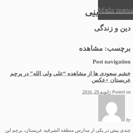
Main menu
عرفان دینی
Ski
دین و زندگی
t
conten
برچسب:
مشاهده
Post navigation
خشم سعودی ها از مشاهده “علی ولی الله” در پرچم
عربستان +عکس
Posted on
ژانویه 29, 2016
by
چندی پیش در یکی از مدارس منطقه الشرقیه عربستان، پرچم این