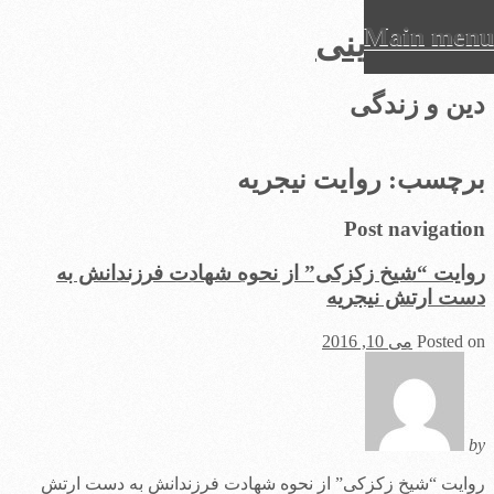
Main menu
عرفان دینی
Ski
دین و زندگی
t
conten
برچسب:
روایت نیجریه
Post navigation
روایت “شیخ زکزکی” از نحوه شهادت فرزندانش به
دست ارتش نیجریه
Posted on
می 10, 2016
by
روایت “شیخ زکزکی” از نحوه شهادت فرزندانش به دست ارتش