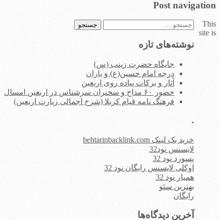
Post navigation
This
جستجو
site is
برای:
نوشته‌های تازه
جایگاه حضرت زینب (س)
درجه امام حسین(ع) و یاران
آثار و برکات پیاده روی اربعین
حضور ۶۰ مداح و سخنران سرشناس در اربعین امسال
فرهنگ نامه قیام کربلا (شرح اجمالی زیارت اربعین)
.
خرید بک لینک behtarinbacklink.com
لایسنس نود32
پسورد نود 32
اوکلی لایسنس رایگان نود 32
همیار نود 32
بهترین سئو
رایگان
آخرین دیدگاه‌ها